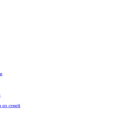
ов
и
 их семей