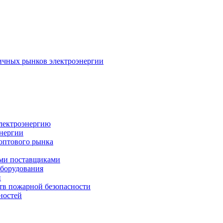
ичных рынков электроэнергии
электроэнергию
энергии
оптового рынка
ыми поставщиками
оборудования
и
тв пожарной безопасности
ностей