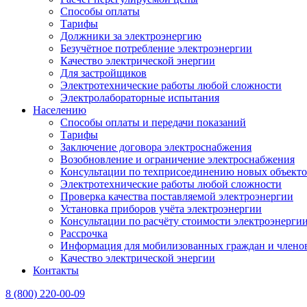
Способы оплаты
Тарифы
Должники за электроэнергию
Безучётное потребление электроэнергии
Качество электрической энергии
Для застройщиков
Электротехнические работы любой сложности
Электролабораторные испытания
Населению
Способы оплаты и передачи показаний
Тарифы
Заключение договора электроснабжения
Возобновление и ограничение электроснабжения
Консультации по техприсоединению новых объект
Электротехнические работы любой сложности
Проверка качества поставляемой электроэнергии
Установка приборов учёта электроэнергии
Консультации по расчёту стоимости электроэнерги
Рассрочка
Информация для мобилизованных граждан и членов
Качество электрической энергии
Контакты
8 (800) 220-00-09