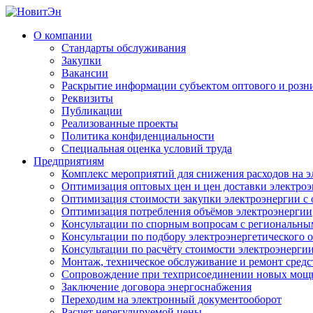
О компании
Стандарты обслуживания
Закупки
Вакансии
Раскрытие информации субъектом оптового и розн
Реквизиты
Публикации
Реализованные проекты
Политика конфиденциальности
Специальная оценка условий труда
Предприятиям
Комплекс мероприятий для снижения расходов на 
Оптимизация оптовых цен и цен доставки электро
Оптимизация стоимости закупки электроэнергии с 
Оптимизация потребления объёмов электроэнергии
Консультации по спорным вопросам с региональн
Консультации по подбору электроэнергетического 
Консультации по расчёту стоимости электроэнерги
Монтаж, техническое обслуживание и ремонт средс
Сопровождение при техприсоединении новых мощ
Заключение договора энергоснабжения
Переходим на электронный документооборот
Расчет нерегулируемой цены