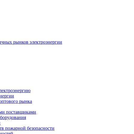
ичных рынков электроэнергии
электроэнергию
энергии
оптового рынка
ыми поставщиками
оборудования
и
тв пожарной безопасности
ностей